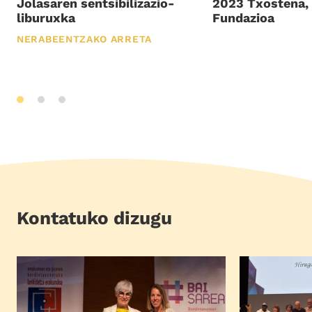
Jolasaren sentsibilizazio-
2023 Txostena, 
liburuxka
Fundazioa
NERABEENTZAKO ARRETA
Kontatuko dizugu