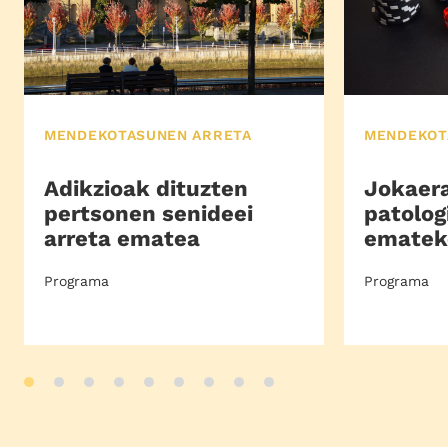
MENDEKOTASUNEN ARRETA
MENDEKOT
Adikzioak dituzten
Jokaera
pertsonen senideei
patolog
arreta ematea
ematek
Programa
Programa