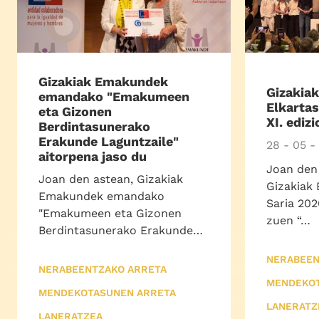
Gizakiak Emakundek
Gizakia
emandako "Emakumeen
Elkarta
eta Gizonen
XI. ediz
Berdintasunerako
Erakunde Laguntzaile"
28 - 05 -
aitorpena jaso du
Joan den
Joan den astean, Gizakiak
Gizakiak 
Emakundek emandako
Saria 202
"Emakumeen eta Gizonen
zuen “…
Berdintasunerako Erakunde…
NERABEEN
NERABEENTZAKO ARRETA
MENDEKOT
MENDEKOTASUNEN ARRETA
LANERATZ
LANERATZEA