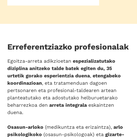
Erreferentziazko profesionalak
Egoitza-arreta adikzioetan
espezializatutako
diziplina anitzeko talde batek egiten du, 35
urtetik gorako esperientzia duena
,
etengabeko
koordinazioan
, eta tratamenduan dagoen
pertsonaren eta profesional-taldearen artean
planteatutako eta adostutako helburuetarako
beharrezkoa den
arreta integrala
eskaintzen
duena.
Osasun-arloko
(medikuntza eta erizaintza),
arlo
psikologikoko
(osasun-psikologoak) eta
gizarte-