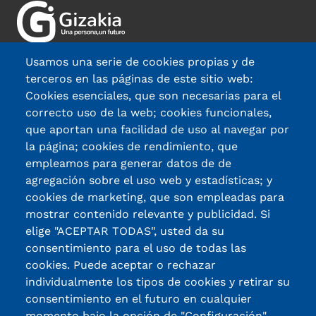
Usamos una serie de cookies propias y de
terceros en las páginas de este sitio web:
Cookies esenciales, que son necesarias para el
Madariaga Etorb. 63, 48014, Bilbo
correcto uso de la web; cookies funcionales,
que aportan una facilidad de uso al navegar por
944 471 033
la página; cookies de rendimiento, que
fundacion@gizakia.org
empleamos para generar datos de de
agregación sobre el uso web y estadísticas; y
Gure egoitzak
cookies de marketing, que son empleadas para
mostrar contenido relevante y publicidad. Si
Jardun-arloak
elige "ACEPTAR TODAS", usted da su
Gizakia Fundazioa
consentimiento para el uso de todas las
cookies. Puede aceptar o rechazar
Kontatuko dizugu
individualmente los tipos de cookies y retirar su
consentimiento en el futuro en cualquier
momento bajo la opción de "Configuración".