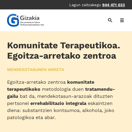
Skip
Lagun zaitzakegu
944 471 033
to
main
content
Komunitate Terapeutikoa.
Egoitza-arretako zentroa
MENDEKOTASUNEN ARRETA
Egoitza-arretako zentroa
komunitate
terapeutikoko
metodologia duen
tratamendu-
gailu
bat da, mendekotasun-arazoak dituzten
pertsonei
errehabilitazio integrala
eskaintzen
diena: substantzien kontsumoa, alkohola, joko
patologikoa eta abar.