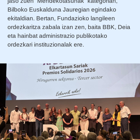
jaso zuen “Mendekotasunak” kategorian,
Bilboko Euskalduna Jauregian egindako
ekitaldian. Bertan, Fundazioko langileen
ordezkaritza zabala izan zen, baita BBK, Deia
eta hainbat administrazio publikotako
ordezkari instituzionalak ere.