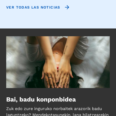
VER TODAS LAS NOTICIAS
Bai, badu konponbidea
Zuk edo zure inguruko norbaitek arazorik badu
laguntzeko? Mendekotasunekin, lana bilatzearekin