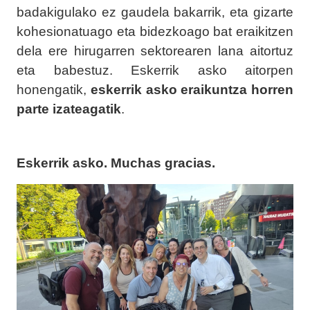
badakigulako ez gaudela bakarrik, eta gizarte
kohesionatuago eta bidezkoago bat eraikitzen
dela ere hirugarren sektorearen lana aitortuz
eta babestuz. Eskerrik asko aitorpen
honengatik,
eskerrik asko eraikuntza horren
parte izateagatik
.
Eskerrik asko. Muchas gracias.