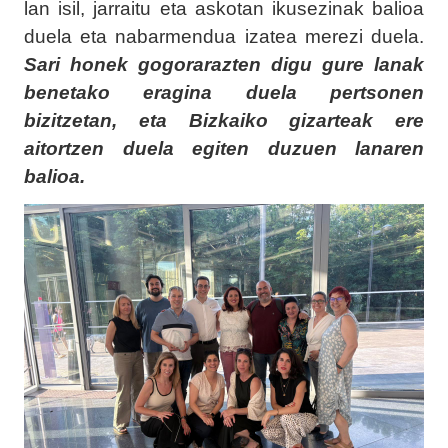
lan isil, jarraitu eta askotan ikusezinak balioa
duela eta nabarmendua izatea merezi duela.
Sari honek gogorarazten digu gure lanak
benetako eragina duela pertsonen
bizitzetan, eta Bizkaiko gizarteak ere
aitortzen duela egiten duzuen lanaren
balioa.