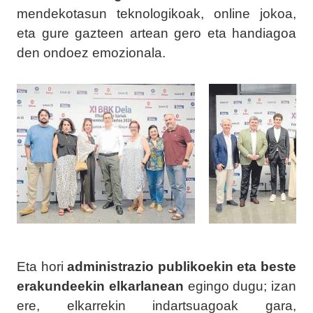
mendekotasun teknologikoak, online jokoa,
eta gure gazteen artean gero eta handiagoa
den ondoez emozionala.
Eta hori
administrazio publikoekin eta beste
erakundeekin elkarlanean
egingo dugu; izan
ere, elkarrekin indartsuagoak gara,