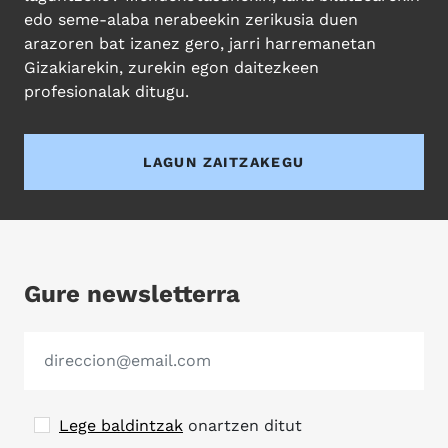
edo seme-alaba nerabeekin zerikusia duen
arazoren bat izanez gero, jarri harremanetan
Gizakiarekin, zurekin egon daitezkeen
profesionalak ditugu.
LAGUN ZAITZAKEGU
Gure newsletterra
Lege baldintzak
onartzen ditut