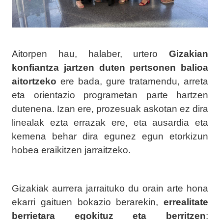
Aitorpen hau, halaber, urtero
Gizakian
konfiantza jartzen duten pertsonen balioa
aitortzeko
ere bada, gure tratamendu, arreta
eta orientazio programetan parte hartzen
dutenena. Izan ere, prozesuak askotan ez dira
linealak ezta errazak ere, eta ausardia eta
kemena behar dira egunez egun etorkizun
hobea eraikitzen jarraitzeko.
Gizakiak aurrera jarraituko du orain arte hona
ekarri gaituen bokazio berarekin,
errealitate
berrietara egokituz eta berritzen
: