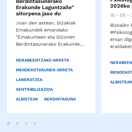
Berdintasunerako
2026ko 
Erakunde Laguntzaile"
aitorpena jaso du
15 - 05 -
Joan den astean, Gizakiak
Bizkaiko 
Emakundek emandako
#Psikolog
"Emakumeen eta Gizonen
eman digu
Berdintasunerako Erakunde…
eraldake
NERABEENTZAKO ARRETA
NERABEEN
MENDEKOTASUNEN ARRETA
MENDEKOT
LANERATZEA
ALBISTEA
SENTSIBILIZAZIOA
ALBISTEAK
BERDINTASUNA