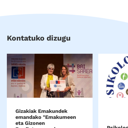
Kontatuko dizugu
Gizakiak Emakundek
emandako "Emakumeen
eta Gizonen
Psikolog