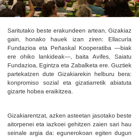
Saritutako beste erakundeen artean, Gizakiaz
gain, honako hauek izan ziren: Ellacuría
Fundazioa eta Peñaskal Kooperatiba —biak
ere ohiko lankideak—, baita Avifes, Saiatu
Fundazioa, Egintza eta Zabalketa ere. Guztiek
partekatzen dute Gizakiarekin helburu bera:
konpromiso sozial eta gizatiarretik abiatuta
gizarte hobea eraikitzea.
Gizakiarentzat, azken asteetan jasotako beste
aitorpenei eta iazkoei gehitzen zaien sari hau
seinale argia da: egunerokoan egiten dugun