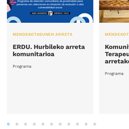
MENDEKOTASUNEN ARRETA
MENDEKOT
ERDU. Hurbileko arreta
Komuni
komunitarioa
Terapeu
arretak
Programa
Programa