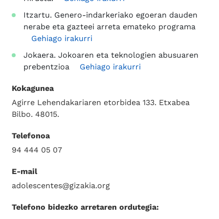
Itzartu. Genero-indarkeriako egoeran dauden
nerabe eta gazteei arreta emateko programa
Gehiago irakurri
Jokaera. Jokoaren eta teknologien abusuaren
prebentzioa
Gehiago irakurri
Kokagunea
Agirre Lehendakariaren etorbidea 133. Etxabea
Bilbo. 48015.
Telefonoa
94 444 05 07
E-mail
adolescentes@gizakia.org
Telefono bidezko arretaren ordutegia: