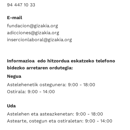
94 447 10 33
E-mail
fundacion@gizakia.org
adicciones@gizakia.org
insercionlaboral@gizakia.org
Informazioa edo hitzordua eskatzeko telefono
bidezko arretaren ordutegia:
Negua
Astelehenetik ostegunera: 9:00 - 18:00
Ostirala: 9:00 - 14:00
Uda
Astelehen eta asteazkenetan: 9:00 - 18:00
Astearte, ostegun eta ostiraletan: 9:00 - 14:00