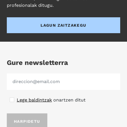
profesionalak ditugu.
LAGUN ZAITZAKEGU
Gure newsletterra
Lege baldintzak
onartzen ditut