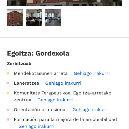
Egoitza: Gordexola
Zerbitzuak
Mendekotasunen arreta
Gehiago irakurri
Laneratzea
Gehiago irakurri
Komunitate Terapeutikoa. Egoitza-arretako
zentroa
Gehiago irakurri
Orientación profesional
Gehiago irakurri
Formación para la mejora de la empleabilidad
Gehiago irakurri