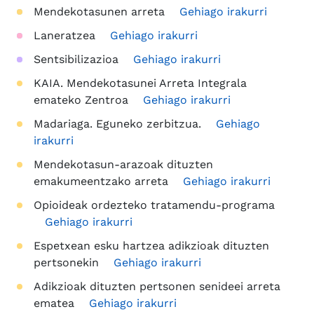
Mendekotasunen arreta
Gehiago irakurri
Laneratzea
Gehiago irakurri
Sentsibilizazioa
Gehiago irakurri
KAIA. Mendekotasunei Arreta Integrala
emateko Zentroa
Gehiago irakurri
Madariaga. Eguneko zerbitzua.
Gehiago
irakurri
Mendekotasun-arazoak dituzten
emakumeentzako arreta
Gehiago irakurri
Opioideak ordezteko tratamendu-programa
Gehiago irakurri
Espetxean esku hartzea adikzioak dituzten
pertsonekin
Gehiago irakurri
Adikzioak dituzten pertsonen senideei arreta
ematea
Gehiago irakurri