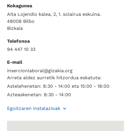
Kokagunea
Aita Lojendio kalea, 2, 1. solairua eskuina.
48008 Bilbo
Bizkaia
Telefonoa
94 447 10 33
E-mail
insercionlaboral@gizakia.org
Arreta aldez aurretik hitzordua eskatuta:
Astelehenetan: 8:30 - 14:00 eta 15:00 - 18:00
Azteaskenetan: 8:30 - 14:00
Egoitzaren instalazioak