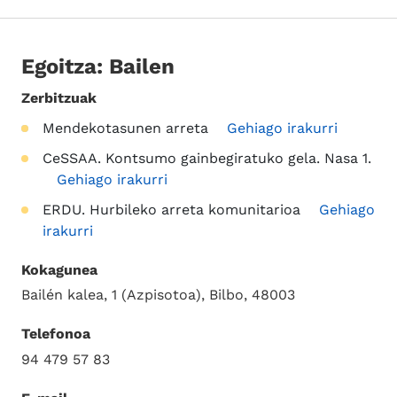
Egoitza: Bailen
Zerbitzuak
Mendekotasunen arreta
Gehiago irakurri
CeSSAA. Kontsumo gainbegiratuko gela. Nasa 1.
Gehiago irakurri
ERDU. Hurbileko arreta komunitarioa
Gehiago
irakurri
Kokagunea
Bailén kalea, 1 (Azpisotoa), Bilbo, 48003
Telefonoa
94 479 57 83