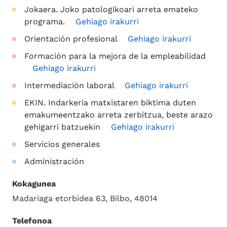
Jokaera. Joko patologikoari arreta emateko
programa.
Gehiago irakurri
Orientación profesional
Gehiago irakurri
Formación para la mejora de la empleabilidad
Gehiago irakurri
Intermediación laboral
Gehiago irakurri
EKIN. Indarkeria matxistaren biktima duten
emakumeentzako arreta zerbitzua, beste arazo
gehigarri batzuekin
Gehiago irakurri
Servicios generales
Administración
Kokagunea
Madariaga etorbidea 63, Bilbo, 48014
Telefonoa