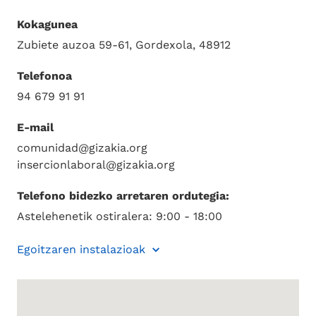
Kokagunea
Zubiete auzoa 59-61, Gordexola, 48912
Telefonoa
94 679 91 91
E-mail
comunidad@gizakia.org
insercionlaboral@gizakia.org
Telefono bidezko arretaren ordutegia:
Astelehenetik ostiralera: 9:00 - 18:00
Egoitzaren instalazioak