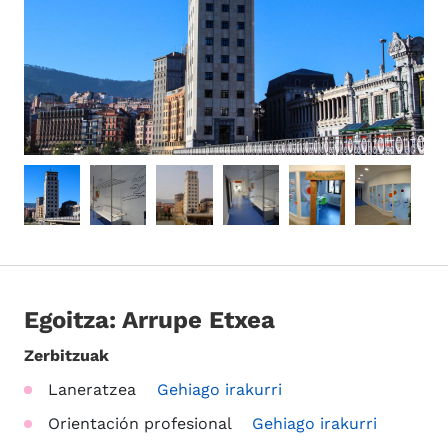
Egoitza: Arrupe Etxea
Zerbitzuak
Laneratzea
Gehiago irakurri
Orientación profesional
Gehiago irakurri