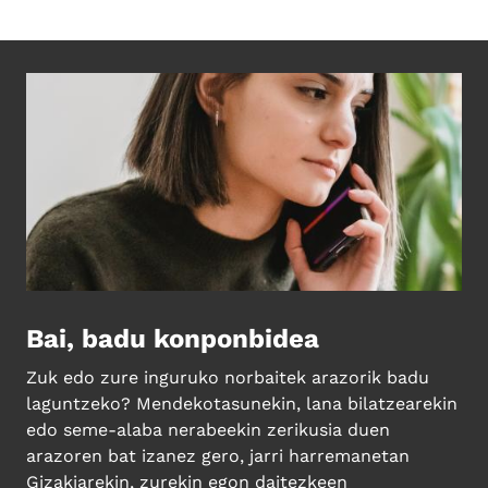
Bai, badu konponbidea
Zuk edo zure inguruko norbaitek arazorik badu
laguntzeko? Mendekotasunekin, lana bilatzearekin
edo seme-alaba nerabeekin zerikusia duen
arazoren bat izanez gero, jarri harremanetan
Gizakiarekin, zurekin egon daitezkeen