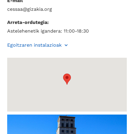
E-mail
cessaa@gizakia.org
Arreta-ordutegia:
Astelehenetik igandera: 11:00-18:30
Egoitzaren instalazioak