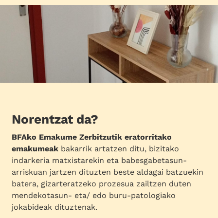
Norentzat da?
BFAko Emakume Zerbitzutik eratorritako
emakumeak
bakarrik artatzen ditu, bizitako
indarkeria matxistarekin eta babesgabetasun-
arriskuan jartzen dituzten beste aldagai batzuekin
batera, gizarteratzeko prozesua zailtzen duten
mendekotasun- eta/ edo buru-patologiako
jokabideak dituztenak.