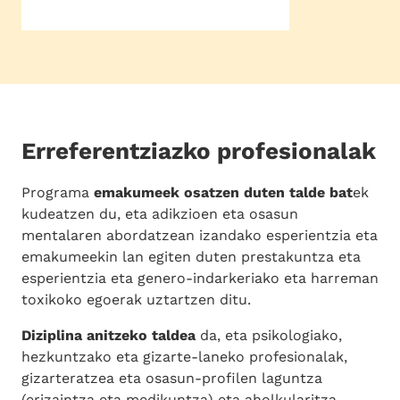
Erreferentziazko profesionalak
Programa
emakumeek osatzen duten talde bat
ek
kudeatzen du, eta adikzioen eta osasun
mentalaren abordatzean izandako esperientzia eta
emakumeekin lan egiten duten prestakuntza eta
esperientzia eta genero-indarkeriako eta harreman
toxikoko egoerak uztartzen ditu.
Diziplina anitzeko taldea
da, eta psikologiako,
hezkuntzako eta gizarte-laneko profesionalak,
gizarteratzea eta osasun-profilen laguntza
(erizaintza eta medikuntza) eta aholkularitza