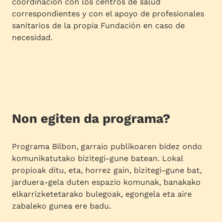
coordinación con los centros de salud
correspondientes y con el apoyo de profesionales
sanitarios de la propia Fundación en caso de
necesidad.
Non egiten da programa?
Programa Bilbon, garraio publikoaren bidez ondo
komunikatutako bizitegi-gune batean. Lokal
propioak ditu, eta, horrez gain, bizitegi-gune bat,
jarduera-gela duten espazio komunak, banakako
elkarrizketetarako bulegoak, egongela eta aire
zabaleko gunea ere badu.