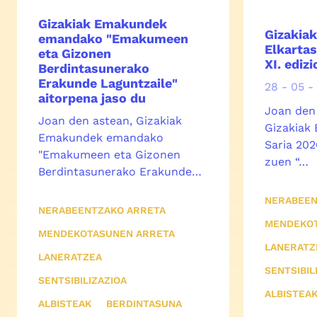
Gizakiak Emakundek
Gizakia
emandako "Emakumeen
Elkarta
eta Gizonen
XI. ediz
Berdintasunerako
Erakunde Laguntzaile"
28 - 05 -
aitorpena jaso du
Joan den
Joan den astean, Gizakiak
Gizakiak 
Emakundek emandako
Saria 202
"Emakumeen eta Gizonen
zuen “…
Berdintasunerako Erakunde…
NERABEEN
NERABEENTZAKO ARRETA
MENDEKOT
MENDEKOTASUNEN ARRETA
LANERATZ
LANERATZEA
SENTSIBIL
SENTSIBILIZAZIOA
ALBISTEA
ALBISTEAK
BERDINTASUNA