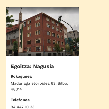
Egoitza: Nagusia
Kokagunea
Madariaga etorbidea 63, Bilbo,
48014
Telefonoa
94 447 10 33