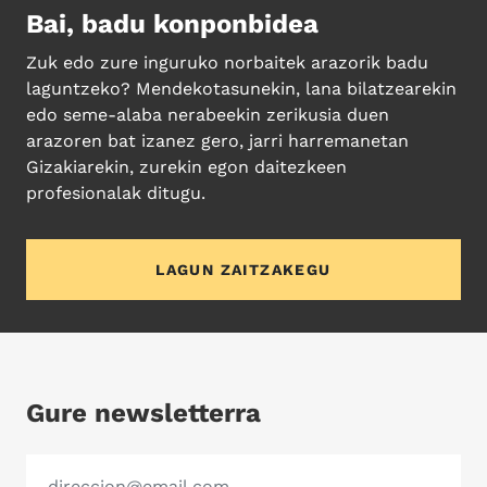
Bai, badu konponbidea
Zuk edo zure inguruko norbaitek arazorik badu
laguntzeko? Mendekotasunekin, lana bilatzearekin
edo seme-alaba nerabeekin zerikusia duen
arazoren bat izanez gero, jarri harremanetan
Gizakiarekin, zurekin egon daitezkeen
profesionalak ditugu.
LAGUN ZAITZAKEGU
Gure newsletterra