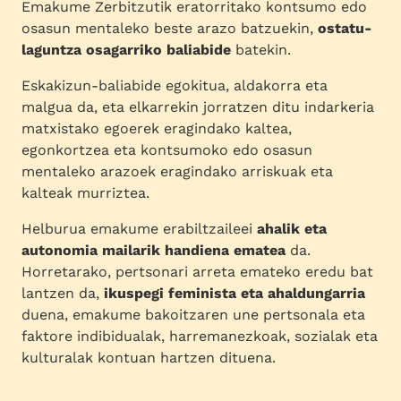
Emakume Zerbitzutik eratorritako kontsumo edo
osasun mentaleko beste arazo batzuekin,
ostatu-
laguntza osagarriko baliabide
batekin.
Eskakizun-baliabide egokitua, aldakorra eta
malgua da, eta elkarrekin jorratzen ditu indarkeria
matxistako egoerek eragindako kaltea,
egonkortzea eta kontsumoko edo osasun
mentaleko arazoek eragindako arriskuak eta
kalteak murriztea.
Helburua emakume erabiltzaileei
ahalik eta
autonomia mailarik handiena ematea
da.
Horretarako, pertsonari arreta emateko eredu bat
lantzen da,
ikuspegi feminista eta ahaldungarria
duena, emakume bakoitzaren une pertsonala eta
faktore indibidualak, harremanezkoak, sozialak eta
kulturalak kontuan hartzen dituena.