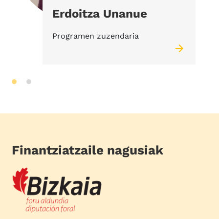
Erdoitza Unanue
Programen zuzendaria
Finantziatzaile nagusiak