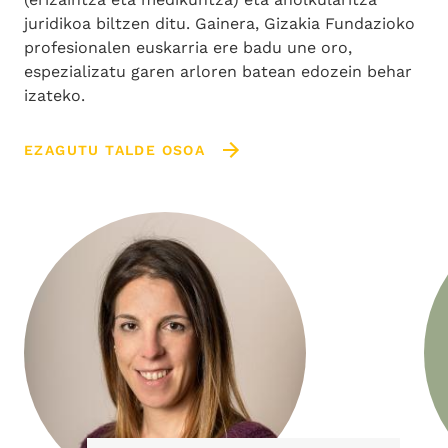
juridikoa biltzen ditu. Gainera, Gizakia Fundazioko
profesionalen euskarria ere badu une oro,
espezializatu garen arloren batean edozein behar
izateko.
EZAGUTU TALDE OSOA