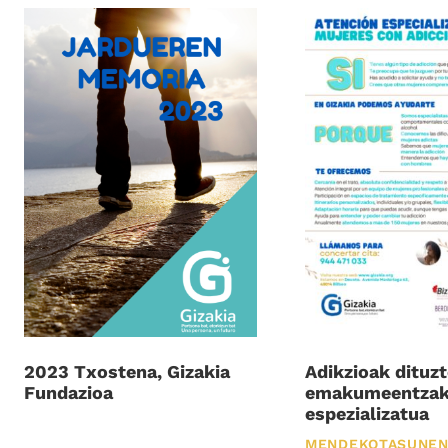
2023 Txostena, Gizakia
Adikzioak dituz
Fundazioa
emakumeentzak
espezializatua
MENDEKOTASUNEN