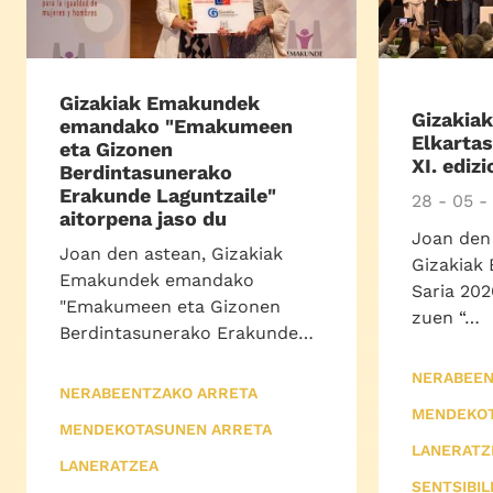
Gizakiak Emakundek
Gizakia
emandako "Emakumeen
Elkarta
eta Gizonen
XI. ediz
Berdintasunerako
Erakunde Laguntzaile"
28 - 05 -
aitorpena jaso du
Joan den
Joan den astean, Gizakiak
Gizakiak 
Emakundek emandako
Saria 202
"Emakumeen eta Gizonen
zuen “…
Berdintasunerako Erakunde…
NERABEEN
NERABEENTZAKO ARRETA
MENDEKOT
MENDEKOTASUNEN ARRETA
LANERATZ
LANERATZEA
SENTSIBIL