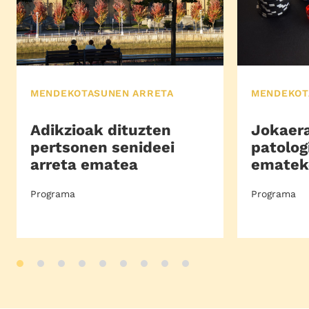
MENDEKOTASUNEN ARRETA
MENDEKOT
Adikzioak dituzten
Jokaera
pertsonen senideei
patolog
arreta ematea
ematek
Programa
Programa