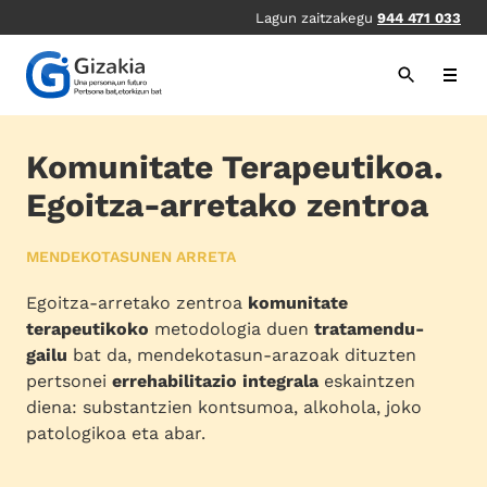
Skip
Lagun zaitzakegu
944 471 033
to
main
content
Komunitate Terapeutikoa.
Egoitza-arretako zentroa
MENDEKOTASUNEN ARRETA
Egoitza-arretako zentroa
komunitate
terapeutikoko
metodologia duen
tratamendu-
gailu
bat da, mendekotasun-arazoak dituzten
pertsonei
errehabilitazio integrala
eskaintzen
diena: substantzien kontsumoa, alkohola, joko
patologikoa eta abar.