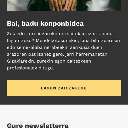
Bai, badu konponbidea
Zuk edo zure inguruko norbaitek arazorik badu
laguntzeko? Mendekotasunekin, lana bilatzearekin
edo seme-alaba nerabeekin zerikusia duen
arazoren bat izanez gero, jarri harremanetan
Gizakiarekin, zurekin egon daitezkeen
profesionalak ditugu.
LAGUN ZAITZAKEGU
Gure newsletterra