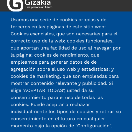
Usamos una serie de cookies propias y de
terceros en las páginas de este sitio web:
Cookies esenciales, que son necesarias para el
Madariaga Etorb. 63, 48014, Bilbo
correcto uso de la web; cookies funcionales,
que aportan una facilidad de uso al navegar por
944 471 033
la página; cookies de rendimiento, que
fundacion@gizakia.org
empleamos para generar datos de de
agregación sobre el uso web y estadísticas; y
Gure egoitzak
cookies de marketing, que son empleadas para
mostrar contenido relevante y publicidad. Si
Jardun-arloak
elige "ACEPTAR TODAS", usted da su
Gizakia Fundazioa
consentimiento para el uso de todas las
cookies. Puede aceptar o rechazar
Kontatuko dizugu
individualmente los tipos de cookies y retirar su
consentimiento en el futuro en cualquier
momento bajo la opción de "Configuración".