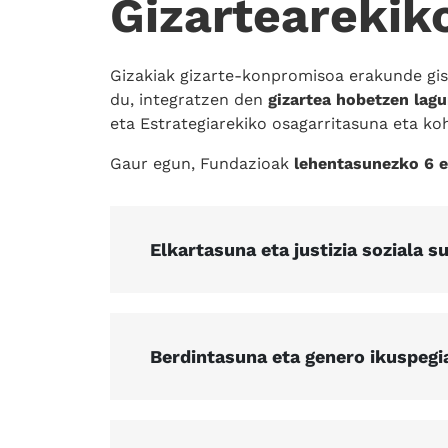
Gizartearekik
Gizakiak gizarte-konpromisoa erakunde gis
du, integratzen den
gizartea hobetzen lag
eta Estrategiarekiko osagarritasuna eta koh
Gaur egun, Fundazioak
lehentasunezko 6 
Elkartasuna eta justizia soziala s
Berdintasuna eta genero ikuspegi