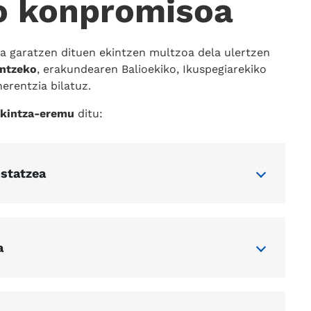
o konpromisoa
a garatzen dituen ekintzen multzoa dela ulertzen
untzeko
, erakundearen Balioekiko, Ikuspegiarekiko
erentzia bilatuz.
ekintza-eremu
ditu:
ustatzea
a