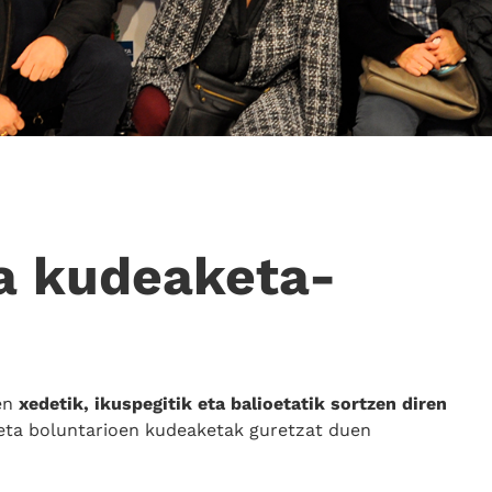
a kudeaketa-
ren
xedetik, ikuspegitik eta balioetatik sortzen diren
 eta boluntarioen kudeaketak guretzat duen