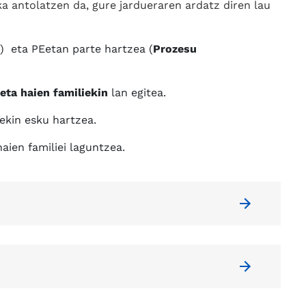
eka antolatzen da, gure jardueraren ardatz diren lau
) eta PEetan parte hartzea (
Prozesu
eta haien familiekin
lan egitea.
kin esku hartzea.
aien familiei laguntzea.