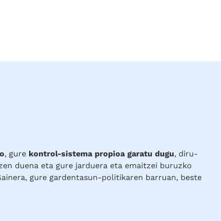
ko
, gure
kontrol-sistema propioa garatu dugu
, diru-
tzen duena eta gure jarduera eta emaitzei buruzko
ainera, gure gardentasun-politikaren barruan, beste