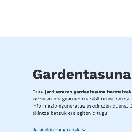
Gardentasuna
Gure
jardueraren gardentasuna bermatze
sarreren eta gastuen trazabilitatea berma
informazio eguneratua eskaintzen duena. G
ekintza batzuk ere egiten ditugu:
Ikusi ekintza guztiak