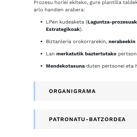
Prozesu horiei ekiteko, gure plantilla tald
arlo handien arabera:
LPen kudeaketa (
Laguntza-prozesuak
Estrategikoak
).
Biztanleria orokorrarekin,
nerabeekin 
Lan
merkatutik baztertutako
pertsone
Mendekotasuna
duten pertsonei eta h
ORGANIGRAMA
PATRONATU-BATZORDEA