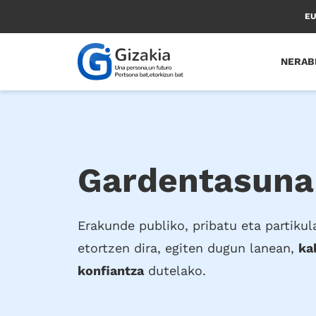
Skip
E
to
main
content
NERAB
Gardentasuna
Erakunde publiko, pribatu eta partikul
etortzen dira, egiten dugun lanean,
ka
konfiantza
dutelako.