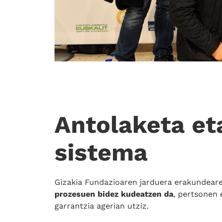
Antolaketa et
sistema
Gizakia Fundazioaren jarduera erakundea
prozesuen bidez kudeatzen da
, pertsonen
garrantzia agerian utziz.