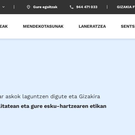
U
Gure egoitzak
944 471 033
GIZAKIA 
EAK
MENDEKOTASUNAK
LANERATZEA
SENTS
ar askok laguntzen digute eta Gizakira
litatean eta gure esku-hartzearen etikan