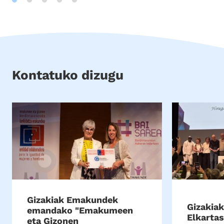
Kontatuko dizugu
Gizakiak Emakundek
Gizakia
emandako "Emakumeen
Elkarta
eta Gizonen