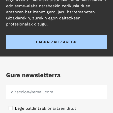
edo seme-alaba nerabeekin zerikusia duen
arazoren bat izanez gero, jarri harremanetan
Gizakiarekin, zurekin egon daitezkeen
profesionalak ditugu.
LAGUN ZAITZAKEGU
Gure newsletterra
Lege baldintzak
onartzen ditut