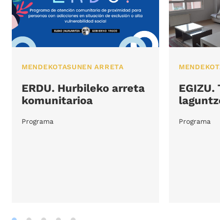
MENDEKOTASUNEN ARRETA
MENDEKOT
ERDU. Hurbileko arreta
EGIZU.
komunitarioa
laguntz
Programa
Programa