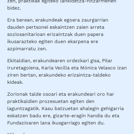
zen, praktikak egiteko lankidetza-hitzarmenen
bidez.
Era berean, erakundeak egoera zaurgarrian
dauden pertsonei eskaintzen zaien arreta
soziosanitarioan erizaintzak duen papera
ikusarazteko egiten duen ekarpena ere
azpimarratu zen.
Ekitaldian, erakundearen ordezkari gisa, Pilar
Iruretagoiena, Karla Vecilla eta Mónica Velasco izan
ziren bertan, erakundeko erizaintza-taldeko
kideak.
Zorionak talde osoari eta erakundeari oro har
praktikaldien prozesuetan egiten den
laguntzagatik. Kasu batzuetan ahalegin gehigarria
eskatzen badu ere, gizarte-eragin handia du eta
Fundazioaren lana ikusgarriago egiten du.