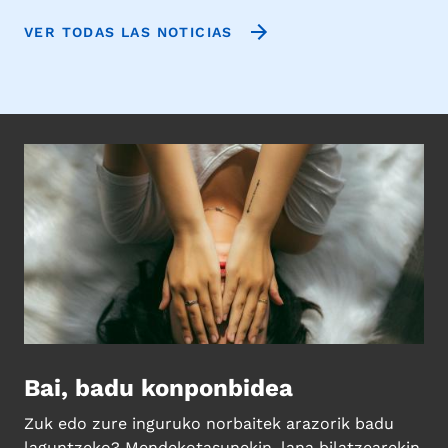
VER TODAS LAS NOTICIAS
Bai, badu konponbidea
Zuk edo zure inguruko norbaitek arazorik badu
laguntzeko? Mendekotasunekin, lana bilatzearekin