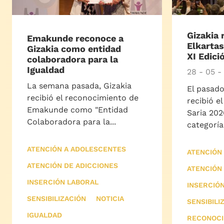
Gizakia 
Emakunde reconoce a
Elkarta
Gizakia como entidad
XI Edici
colaboradora para la
Igualdad
28 - 05 -
La semana pasada, Gizakia
El pasado
recibió el reconocimiento de
recibió e
Emakunde como "Entidad
Saria 202
Colaboradora para la...
categoría.
ATENCIÓN A ADOLESCENTES
ATENCIÓN
ATENCIÓN DE ADICCIONES
ATENCIÓN
INSERCIÓN LABORAL
INSERCIÓ
SENSIBILIZACIÓN
NOTICIA
SENSIBILI
IGUALDAD
RECONOCI