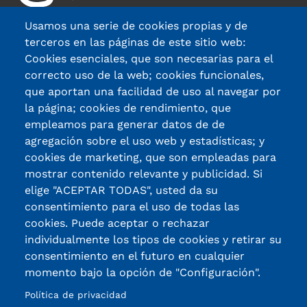
Usamos una serie de cookies propias y de
terceros en las páginas de este sitio web:
Cookies esenciales, que son necesarias para el
Avda. Madariaga 63, 48014, Bilbao
correcto uso de la web; cookies funcionales,
que aportan una facilidad de uso al navegar por
944 471 033
la página; cookies de rendimiento, que
fundacion@gizakia.org
empleamos para generar datos de de
agregación sobre el uso web y estadísticas; y
Nuestras sedes
cookies de marketing, que son empleadas para
mostrar contenido relevante y publicidad. Si
Áreas de actuación
elige "ACEPTAR TODAS", usted da su
Fundación Gizakia
consentimiento para el uso de todas las
cookies. Puede aceptar o rechazar
Te contamos
individualmente los tipos de cookies y retirar su
consentimiento en el futuro en cualquier
momento bajo la opción de "Configuración".
Política de Privacidad
Aviso legal
Política de privacidad
powered by Bikuma