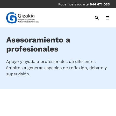
Pasar
Podemos ayudarte
944 471 033
al
contenido
principal
Asesoramiento a
profesionales
Apoyo y ayuda a profesionales de diferentes
ámbitos a generar espacios de reflexión, debate y
supervisión.