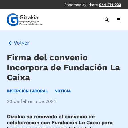
Pasar
Podemos ayudarte
944 471 033
al
contenido
principal
Volver
Firma del convenio
Incorpora de Fundación La
Caixa
INSERCIÓN LABORAL
NOTICIA
20 de febrero de 2024
Gizakia ha renovado el convenio de
colaboración con Fundación La Caixa para