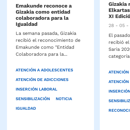
Gizakia 
Emakunde reconoce a
Elkarta
Gizakia como entidad
XI Edici
colaboradora para la
Igualdad
28 - 05 -
La semana pasada, Gizakia
El pasado
recibió el reconocimiento de
recibió e
Emakunde como "Entidad
Saria 202
Colaboradora para la...
categoría.
ATENCIÓN A ADOLESCENTES
ATENCIÓN
ATENCIÓN DE ADICCIONES
ATENCIÓN
INSERCIÓN LABORAL
INSERCIÓ
SENSIBILIZACIÓN
NOTICIA
SENSIBILI
IGUALDAD
RECONOCI