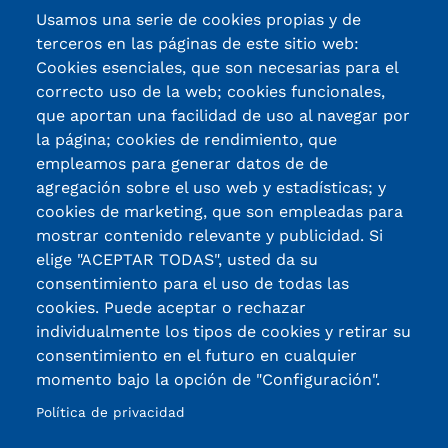
Usamos una serie de cookies propias y de
terceros en las páginas de este sitio web:
Cookies esenciales, que son necesarias para el
Avda. Madariaga 63, 48014, Bilbao
correcto uso de la web; cookies funcionales,
que aportan una facilidad de uso al navegar por
944 471 033
la página; cookies de rendimiento, que
fundacion@gizakia.org
empleamos para generar datos de de
agregación sobre el uso web y estadísticas; y
Nuestras sedes
cookies de marketing, que son empleadas para
mostrar contenido relevante y publicidad. Si
Áreas de actuación
elige "ACEPTAR TODAS", usted da su
Fundación Gizakia
consentimiento para el uso de todas las
cookies. Puede aceptar o rechazar
Te contamos
individualmente los tipos de cookies y retirar su
consentimiento en el futuro en cualquier
momento bajo la opción de "Configuración".
Política de Privacidad
Aviso legal
Política de privacidad
powered by Bikuma