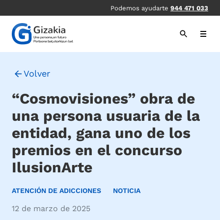
Pasar
Podemos ayudarte
944 471 033
al
contenido
principal
Volver
“Cosmovisiones” obra de
una persona usuaria de la
entidad, gana uno de los
premios en el concurso
IlusionArte
ATENCIÓN DE ADICCIONES
NOTICIA
12 de marzo de 2025