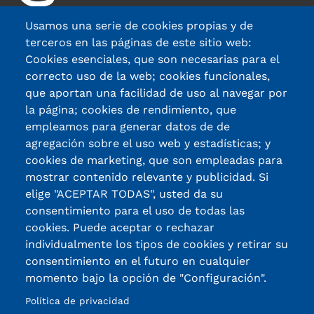
Usamos una serie de cookies propias y de
terceros en las páginas de este sitio web:
Cookies esenciales, que son necesarias para el
Avda. Madariaga 63, 48014, Bilbao
correcto uso de la web; cookies funcionales,
que aportan una facilidad de uso al navegar por
944 471 033
la página; cookies de rendimiento, que
fundacion@gizakia.org
empleamos para generar datos de de
agregación sobre el uso web y estadísticas; y
Nuestras sedes
cookies de marketing, que son empleadas para
mostrar contenido relevante y publicidad. Si
Áreas de actuación
elige "ACEPTAR TODAS", usted da su
Fundación Gizakia
consentimiento para el uso de todas las
cookies. Puede aceptar o rechazar
Te contamos
individualmente los tipos de cookies y retirar su
consentimiento en el futuro en cualquier
momento bajo la opción de "Configuración".
Política de Privacidad
Aviso legal
Política de privacidad
powered by Bikuma