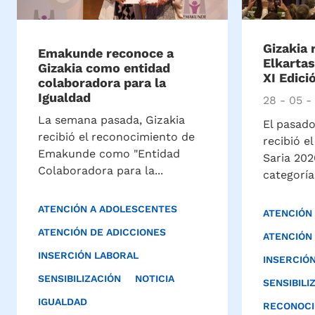
Gizakia 
Emakunde reconoce a
Elkarta
Gizakia como entidad
XI Edici
colaboradora para la
Igualdad
28 - 05 -
La semana pasada, Gizakia
El pasado
recibió el reconocimiento de
recibió e
Emakunde como "Entidad
Saria 202
Colaboradora para la...
categoría.
ATENCIÓN A ADOLESCENTES
ATENCIÓN
ATENCIÓN DE ADICCIONES
ATENCIÓN
INSERCIÓN LABORAL
INSERCIÓ
SENSIBILIZACIÓN
NOTICIA
SENSIBILI
IGUALDAD
RECONOCI